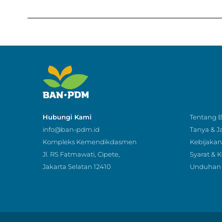
Hubungi Kami
Tentang
info@ban-pdm.id
Tanya & 
Kompleks Kemendikdasmen
Kebijakan 
Jl. RS Fatmawati, Cipete,
Syarat & 
Jakarta Selatan 12410
Unduhan