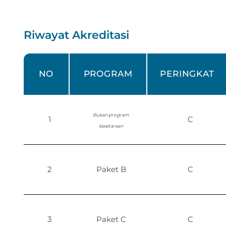
Riwayat Akreditasi
NO
PROGRAM
PERINGKAT
Bukan program
1
C
kesetaraan
2
Paket B
C
3
Paket C
C