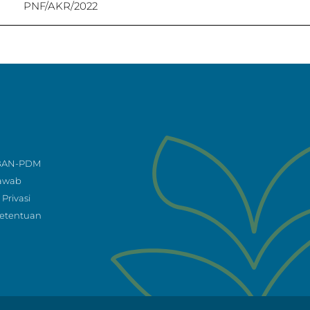
PNF/AKR/2022
 BAN-PDM
Jawab
Privasi
Ketentuan