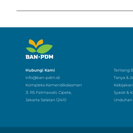
Hubungi Kami
Tentang
info@ban-pdm.id
Tanya & 
Kompleks Kemendikdasmen
Kebijakan 
Jl. RS Fatmawati, Cipete,
Syarat & 
Jakarta Selatan 12410
Unduhan