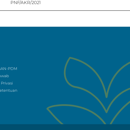
PNF/AKR/2021
 BAN-PDM
Jawab
Privasi
Ketentuan