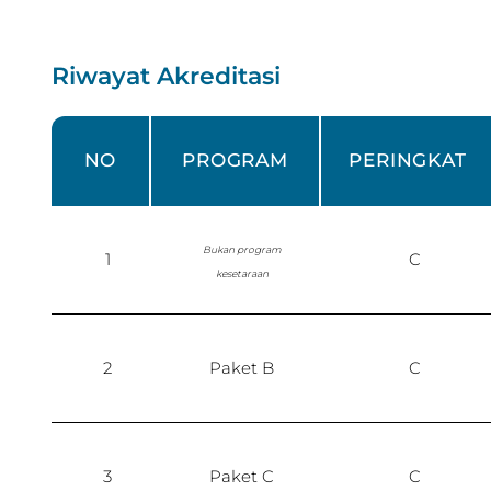
Riwayat Akreditasi
NO
PROGRAM
PERINGKAT
Bukan program
1
C
kesetaraan
2
Paket B
C
3
Paket C
C