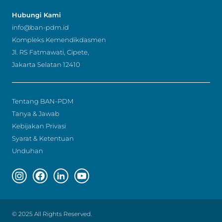
Hubungi Kami
info@ban-pdm.id
Kompleks Kemendikdasmen
Jl. RS Fatmawati, Cipete,
Jakarta Selatan 12410
Tentang BAN-PDM
Tanya & Jawab
Kebijakan Privasi
Syarat & Ketentuan
Unduhan
Instagram page
Facebook page
Linkedin page
Youtube page
© 2025 All Rights Reserved.